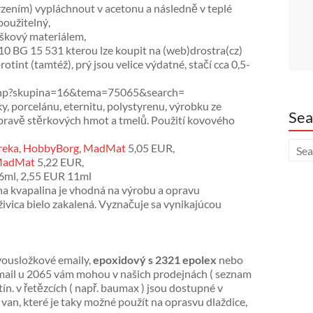
rzením) vypláchnout v acetonu a následně v teplé
použitelný,
škový materiálem,
10 BG 15 531 kterou lze koupit na (web)drostra(cz)
tint (tamtéž), prý jsou velice výdatné, stačí cca 0,5-
ex.php?skupina=16&tema=75065&search=
iky, porcelánu, eternitu, polystyrenu, výrobku ze
Sea
řípravě stěrkových hmot a tmelů. Použití kovového
reka
,
HobbyBorg
,
MadMat
5,05 EUR,
adMat
5,22 EUR,
 6ml, 2,55 EUR 11ml
ózna kvapalina je vhodná na výrobu a opravu
živica bielo zakalená. Vyznačuje sa vynikajúcou
vousložkové emaily,
epoxidový s 2321 epolex
nebo
mail u 2065 vám mohou v našich prodejnách ( seznam
n. v řetězcích ( např. baumax ) jsou dostupné v
van, které je taky možné použít na oprasvu dlaždice,