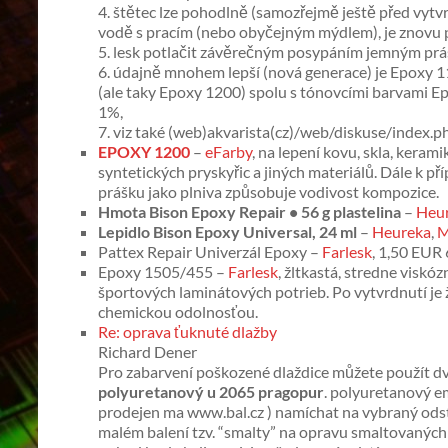
4. štětec lze pohodlně (samozřejmě ještě před vytv
vodě s pracím (nebo obyčejným mýdlem), je znovu 
5. lesk potlačit závěrečným posypáním jemným prá
6. údajně mnohem lepší (nová generace) je Epoxy 1
(ale taky Epoxy 1200) spolu s tónovcími barvami Epro
1%,
7. viz také (web)akvarista(cz)/web/diskuse/ind
EPOXY 1200
–
eFarby
, na lepení kovu, skla, keram
syntetických pryskyřic a jiných materiálů. Dále k p
prášku jako plniva způsobuje vodivost kompozice.
Hmota Bison Epoxy Repair • 56 g plastelina
–
Heu
Lepidlo Bison Epoxy Universal, 24 ml
–
Heureka
,
M
Pattex Repair Univerzál Epoxy –
Farlesk
, 1,50 EUR
Epoxy 1505/455 –
Farlesk
, žltkastá, stredne visk
športových laminátových potrieb. Po vytvrdnutí je 
chemickou odolnosťou.
Re: oprava ťuknuté dlažby
Richard Dener
Pro zabarvení poškozené dlaždice můžete použít d
polyuretanový u 2065 pragopur
. polyuretanový e
prodejen ma www.bal.cz ) namíchat na vybraný odstí
malém balení tzv. “smalty” na opravu smaltovaných 