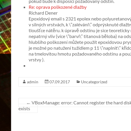
pokud bude k disposici požadovaný odstín.
Re: oprava poškozené dlažby
Richard Dener
Epoxidový email s 2321 epolex nebo polyuretanový
v silných vrstvách, k \”zalévání\” odprýsknuté dla
tloušťce nátěru. k úpravě odstínu je sice teoretick
nepatrný vliv (více \”barví\” titanová běloba) na od
hlubšího poškození můžete použít epoxidovou prysky
je možné po natužení tužidlem p 11 \”naplnit\” kříd
na tmelovitou hmotu požadovaného odstínu a použít
vrstvy ).
admin
07.09.2017
Uncategorized
←
VBoxManage: error: Cannot register the hard disk 
exists