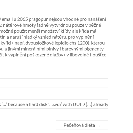
 email u 2065 pragopur nejsou vhodné pro nanášení
žby. nátěrové hmoty řadně vytvrdnou pouze v běžné
y možné použít menší množství křídy, ale křída má
stín a naruší hladký vzhled nátěru. pro vyplnění
řici ( např. dvousložkové lepidlo chs 1200), kterou
ou a jinými minerálními plnivy i barevnými pigmenty
 k vyplnění poškozené dlažby ( v libovolné tloušťce
‘…’ because a hard disk ‘…/.vdi’ with UUID {…} already
Pečeňová diéta
→