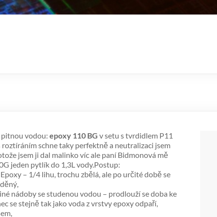
s pitnou vodou:
epoxy 110 BG
v setu s tvrdidlem P11
s roztíráním schne taky perfektně a neutralizaci jsem
rotože jsem ji dal malinko víc ale paní Bidmonová mě
 40G jeden pytlík do 1,3L vody.Postup:
Epoxy – 1/4 lihu, trochu zbělá, ale po určité době se
eděný,
 jiné nádoby se studenou vodou – prodlouží se doba ke
ec se stejně tak jako voda z vrstvy epoxy odpaří,
sem,