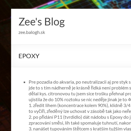
Skip
to
Zee's Blog
content
zee.balogh.sk
EPOXY
Pre pozadia do akvaria, po neutralizacii aj pre styk 
jde to s tím nádherně je krásně řidká není problém 
dělal kys. citronovou tu jsem sice trošku přehnal p
ujistila že do 10% roztoku se nic neděje jinak je to
1. zředit lihem (koncentrace kolem 90%), klidně 3/4 
to vyčiří, zředěný lze uchovat v zásobě tak jako neř
2. po přidání P11 (tvrdidlo) dát nádobu s Epoxy do
zpracování směsi, líh také spomaluje tuhnutí, nakon
3. nanášet tupováním štětcem s kratším tužším vla