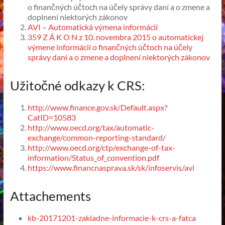
o finančných účtoch na účely správy daní a o zmene a
doplnení niektorých zákonov
AVI – Automatická výmena informácií
359 Z Á K O N z 10. novembra 2015 o automatickej
výmene informácií o finančných účtoch na účely
správy daní a o zmene a doplnení niektorých zákonov
Užitočné odkazy k CRS:
http://www.finance.gov.sk/Default.aspx?
CatID=10583
http://www.oecd.org/tax/automatic-
exchange/common-reporting-standard/
http://www.oecd.org/ctp/exchange-of-tax-
information/Status_of_convention.pdf
https://www.financnasprava.sk/sk/infoservis/avi
Attachements
kb-20171201-zakladne-informacie-k-crs-a-fatca