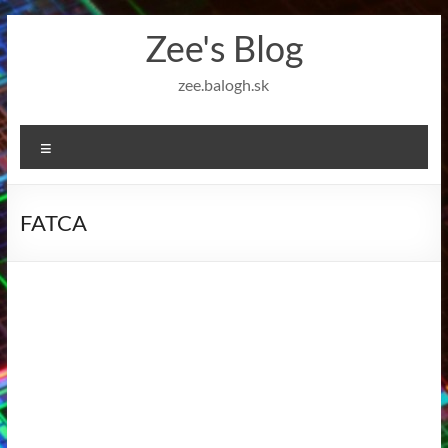
Skip
Zee's Blog
to
content
zee.balogh.sk
Menu
FATCA