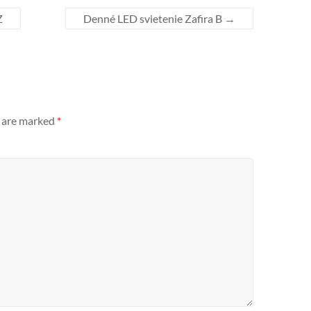
Z
Denné LED svietenie Zafira B
→
s are marked
*