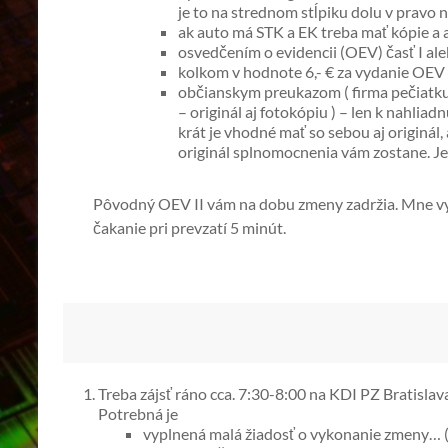
je to na strednom stĺpiku dolu v pravo n
ak auto má STK a EK treba mať kópie a a
osvedčením o evidencii (OEV) časť I ale
kolkom v hodnote 6,- € za vydanie OEV I
občianskym preukazom ( firma pečiatku,
– originál aj fotokópiu ) – len k nahlia
krát je vhodné mať so sebou aj originál,
originál splnomocnenia vám zostane. Je
Pôvodný OEV II vám na dobu zmeny zadržia. Mne vyb
čakanie pri prevzatí 5 minút.
Treba zájsť ráno cca. 7:30-8:00 na KDI PZ Bratislava
Potrebná je
vyplnená malá žiadosť o vykonanie zmeny… ( 