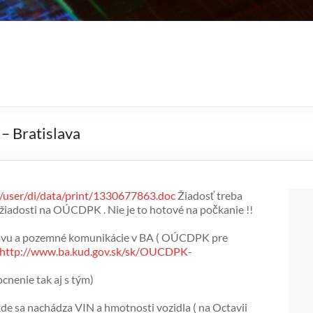
– Bratislava
k/user/di/data/print/1330677863.doc
Žiadosť treba
 žiadosti na OÚCDPK . Nie je to hotové na počkanie !!
ravu a pozemné komunikácie v BA ( OÚCDPK pre
http://www.ba.kud.gov.sk/sk/OUCDPK-
cnenie tak aj s tým)
kde sa nachádza VIN a hmotnosti vozidla ( na Octavii