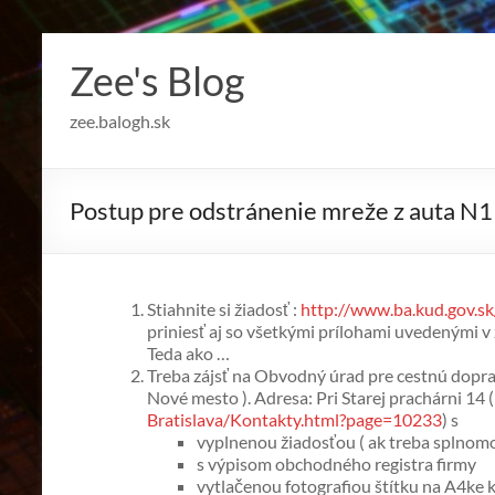
Skip
to
Zee's Blog
content
zee.balogh.sk
Postup pre odstránenie mreže z auta N1 
Stiahnite si žiadosť :
http://www.ba.kud.gov.s
priniesť aj so všetkými prílohami uvedenými v
Teda ako …
Treba zájsť na Obvodný úrad pre cestnú dop
Nové mesto ). Adresa: Pri Starej prachárni 14 (
Bratislava/Kontakty.html?page=10233
) s
vyplnenou žiadosťou ( ak treba splnomo
s výpisom obchodného registra firmy
vytlačenou fotografiou štítku na A4ke 