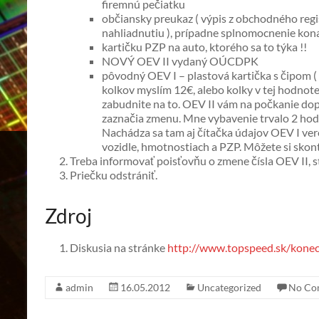
firemnú pečiatku
občiansky preukaz ( výpis z obchodného regist
nahliadnutiu ), prípadne splnomocnenie kon
kartičku PZP na auto, ktorého sa to týka !!
NOVÝ OEV II vydaný OÚCDPK
pôvodný OEV I – plastová kartička s čipom ( 
kolkov myslím 12€, alebo kolky v tej hodnote
zabudnite na to. OEV II vám na počkanie do
zaznačia zmenu. Mne vybavenie trvalo 2 hod
Nachádza sa tam aj čítačka údajov OEV I ver
vozidle, hmotnostiach a PZP. Môžete si skon
Treba informovať poisťovňu o zmene čísla OEV II, st
Priečku odstrániť.
Zdroj
Diskusia na stránke
http://www.topspeed.sk/konec
admin
16.05.2012
Uncategorized
No Co