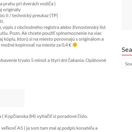
a prahu pri dverách vodiča )
j originály
bo II / technický preukaz (TP)
I.
 výpis z obchodného registra alebo živnostenský list
dnutiu. Pozn. Ak chcete použiť splnomocnenie na viac
 aj kópiu, ktorú si na miesto porovnajú s originálom a
 možné kopírovať na mieste za 0,4 €
Sea
avenie trvalo 5 minút a štyri dni čakania. Opätovné
 ( Kopčianska 84) vytlačiť si poradové číslo.
veľkosť A5 ) ja som tam mal aj podpis konateľa a