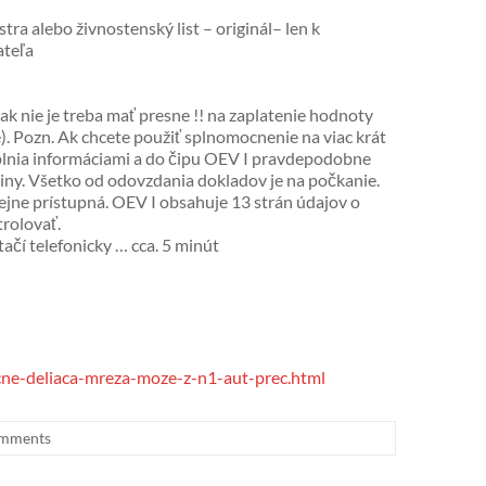
ra alebo živnostenský list – originál– len k
ateľa
ak nie je treba mať presne !! na zaplatenie hodnoty
). Pozn. Ak chcete použiť splnomocnenie na viac krát
plnia informáciami a do čipu OEV I pravdepodobne
iny. Všetko od odovzdania dokladov je na počkanie.
ejne prístupná. OEV I obsahuje 13 strán údajov o
trolovať.
ačí telefonicky … cca. 5 minút
ne-deliaca-mreza-moze-z-n1-aut-prec.html
mments