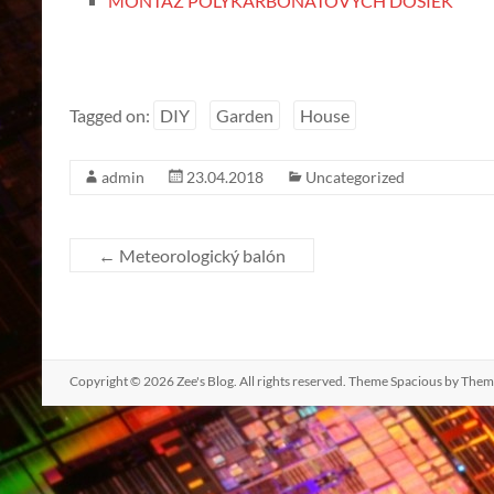
MONTÁŽ POLYKARBONÁTOVÝCH DOSIEK
Tagged on:
DIY
Garden
House
admin
23.04.2018
Uncategorized
←
Meteorologický balón
Copyright © 2026
Zee's Blog
. All rights reserved. Theme
Spacious
by Theme