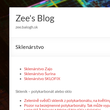
Skip
to
Zee's Blog
content
zee.balogh.sk
Sklenárstvo
Sklenárstvo Zajo
Sklenárstvo Šurina
Sklenárstvo SKLOFIX
Skleník – polykarbonát alebo sklo
Zelenině svědčí skleník z polykarbonátu, na květiny 
Pozor na bezejmenné polykarbonáty. Tak může vypa