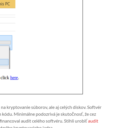
a kryptovanie súborov, ale aj celých diskov. Softvér
m kódu. Minimálne podozrivá je skutočnosť, že cez
nancoval audit celého softvéru. Stihli urobiť
audit
otného kryptovacieho jadra.