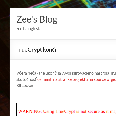
Skip
to
Zee's Blog
content
zee.balogh.sk
TrueCrypt končí
Včera nečakane ukončila vývoj šifrovacieho nástroja T
skutočnosť
oznámili na stránke projektu na sourceforge
BitLocker: